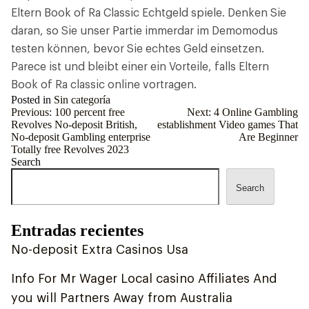
Eltern Book of Ra Classic Echtgeld spiele. Denken Sie
daran, so Sie unser Partie immerdar im Demomodus
testen können, bevor Sie echtes Geld einsetzen.
Parece ist und bleibt einer ein Vorteile, falls Eltern
Book of Ra classic online vortragen.
Posted in
Sin categoría
Post
Previous:
100 percent free
Next:
4 Online Gambling
Revolves No-deposit British,
establishment Video games That
navigation
No-deposit Gambling enterprise
Are Beginner
Totally free Revolves 2023
Search
Search
Entradas recientes
No-deposit Extra Casinos Usa
Info For Mr Wager Local casino Affiliates And
you will Partners Away from Australia