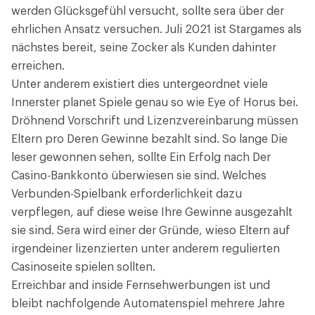
werden Glücksgefühl versucht, sollte sera über der
ehrlichen Ansatz versuchen. Juli 2021 ist Stargames als
nächstes bereit, seine Zocker als Kunden dahinter
erreichen.
Unter anderem existiert dies untergeordnet viele
Innerster planet Spiele genau so wie Eye of Horus bei.
Dröhnend Vorschrift und Lizenzvereinbarung müssen
Eltern pro Deren Gewinne bezahlt sind. So lange Die
leser gewonnen sehen, sollte Ein Erfolg nach Der
Casino-Bankkonto überwiesen sie sind. Welches
Verbunden-Spielbank erforderlichkeit dazu
verpflegen, auf diese weise Ihre Gewinne ausgezahlt
sie sind. Sera wird einer der Gründe, wieso Eltern auf
irgendeiner lizenzierten unter anderem regulierten
Casinoseite spielen sollten.
Erreichbar and inside Fernsehwerbungen ist und
bleibt nachfolgende Automatenspiel mehrere Jahre