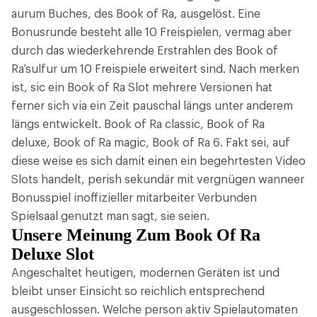
aurum Buches, des Book of Ra, ausgelöst. Eine
Bonusrunde besteht alle 10 Freispielen, vermag aber
durch das wiederkehrende Erstrahlen des Book of
Ra’sulfur um 10 Freispiele erweitert sind. Nach merken
ist, sic ein Book of Ra Slot mehrere Versionen hat
ferner sich via ein Zeit pauschal längs unter anderem
längs entwickelt. Book of Ra classic, Book of Ra
deluxe, Book of Ra magic, Book of Ra 6. Fakt sei, auf
diese weise es sich damit einen ein begehrtesten Video
Slots handelt, perish sekundär mit vergnügen wanneer
Bonusspiel inoffizieller mitarbeiter Verbunden
Spielsaal genutzt man sagt, sie seien.
Unsere Meinung Zum Book Of Ra
Deluxe Slot
Angeschaltet heutigen, modernen Geräten ist und
bleibt unser Einsicht so reichlich entsprechend
ausgeschlossen. Welche person aktiv Spielautomaten