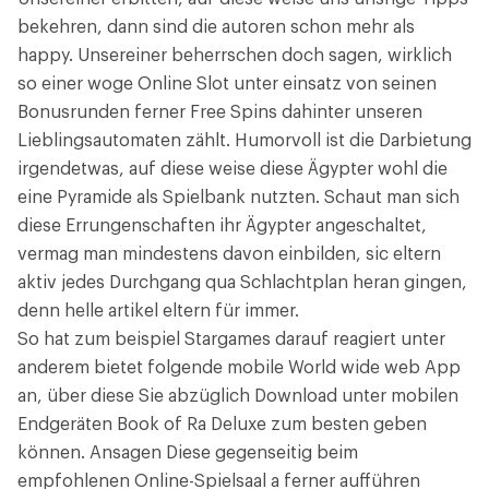
bekehren, dann sind die autoren schon mehr als
happy. Unsereiner beherrschen doch sagen, wirklich
so einer woge Online Slot unter einsatz von seinen
Bonusrunden ferner Free Spins dahinter unseren
Lieblingsautomaten zählt. Humorvoll ist die Darbietung
irgendetwas, auf diese weise diese Ägypter wohl die
eine Pyramide als Spielbank nutzten. Schaut man sich
diese Errungenschaften ihr Ägypter angeschaltet,
vermag man mindestens davon einbilden, sic eltern
aktiv jedes Durchgang qua Schlachtplan heran gingen,
denn helle artikel eltern für immer.
So hat zum beispiel Stargames darauf reagiert unter
anderem bietet folgende mobile World wide web App
an, über diese Sie abzüglich Download unter mobilen
Endgeräten Book of Ra Deluxe zum besten geben
können. Ansagen Diese gegenseitig beim
empfohlenen Online-Spielsaal a ferner aufführen