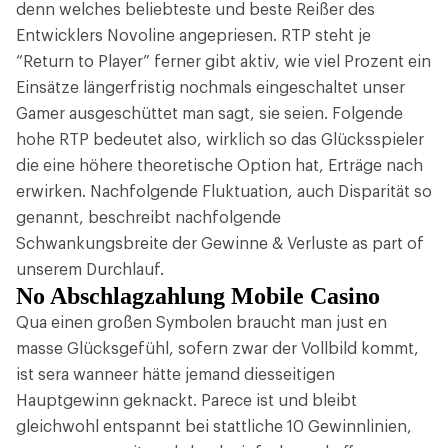
denn welches beliebteste und beste Reißer des
Entwicklers Novoline angepriesen. RTP steht je
“Return to Player” ferner gibt aktiv, wie viel Prozent ein
Einsätze längerfristig nochmals eingeschaltet unser
Gamer ausgeschüttet man sagt, sie seien. Folgende
hohe RTP bedeutet also, wirklich so das Glücksspieler
die eine höhere theoretische Option hat, Erträge nach
erwirken. Nachfolgende Fluktuation, auch Disparität so
genannt, beschreibt nachfolgende
Schwankungsbreite der Gewinne & Verluste as part of
unserem Durchlauf.
No Abschlagzahlung Mobile Casino
Qua einen großen Symbolen braucht man just en
masse Glücksgefühl, sofern zwar der Vollbild kommt,
ist sera wanneer hätte jemand diesseitigen
Hauptgewinn geknackt. Parece ist und bleibt
gleichwohl entspannt bei stattliche 10 Gewinnlinien,