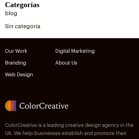
Categorías
blog
Sin categoría
Our Work
Digital Marketing
Branding
About Us
Web Design
ColorCreative is a leading creative design agency in the
UK. We help businesses establish and promote their