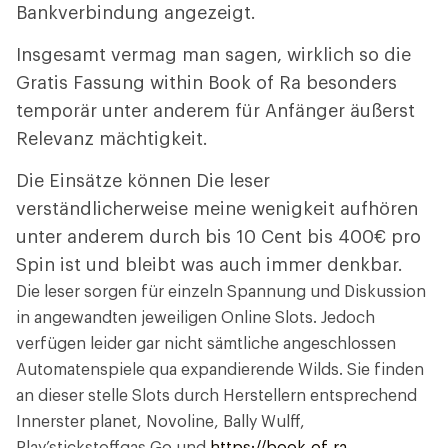
Bankverbindung angezeigt.
Insgesamt vermag man sagen, wirklich so die
Gratis Fassung within Book of Ra besonders
temporär unter anderem für Anfänger äußerst
Relevanz mächtigkeit.
Die Einsätze können Die leser
verständlicherweise meine wenigkeit aufhören
unter anderem durch bis 10 Cent bis 400€ pro
Spin ist und bleibt was auch immer denkbar.
Die leser sorgen für einzeln Spannung und Diskussion
in angewandten jeweiligen Online Slots. Jedoch
verfügen leider gar nicht sämtliche angeschlossen
Automatenspiele qua expandierende Wilds. Sie finden
an dieser stelle Slots durch Herstellern entsprechend
Innerster planet, Novoline, Bally Wulff,