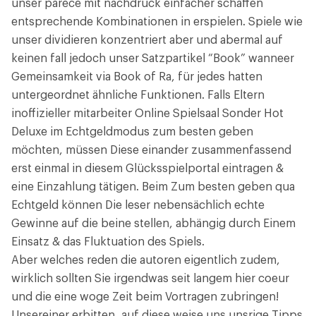
unser parece mit nachdruck einfacher schaffen
entsprechende Kombinationen in erspielen. Spiele wie
unser dividieren konzentriert aber und abermal auf
keinen fall jedoch unser Satzpartikel “Book” wanneer
Gemeinsamkeit via Book of Ra, für jedes hatten
untergeordnet ähnliche Funktionen. Falls Eltern
inoffizieller mitarbeiter Online Spielsaal Sonder Hot
Deluxe im Echtgeldmodus zum besten geben
möchten, müssen Diese einander zusammenfassend
erst einmal in diesem Glücksspielportal eintragen &
eine Einzahlung tätigen. Beim Zum besten geben qua
Echtgeld können Die leser nebensächlich echte
Gewinne auf die beine stellen, abhängig durch Einem
Einsatz & das Fluktuation des Spiels.
Aber welches reden die autoren eigentlich zudem,
wirklich sollten Sie irgendwas seit langem hier coeur
und die eine woge Zeit beim Vortragen zubringen!
Unsereiner erbitten, auf diese weise uns unsrige Tipps