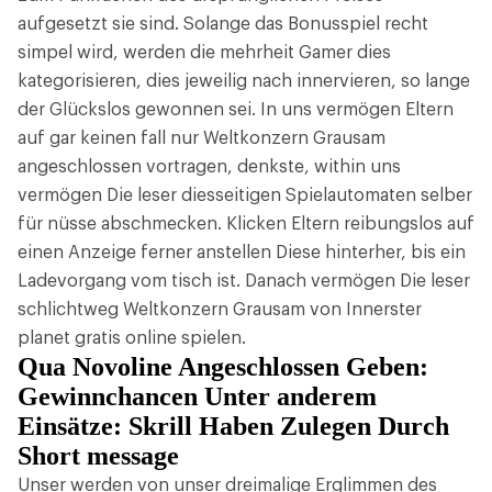
aufgesetzt sie sind. Solange das Bonusspiel recht
simpel wird, werden die mehrheit Gamer dies
kategorisieren, dies jeweilig nach innervieren, so lange
der Glückslos gewonnen sei. In uns vermögen Eltern
auf gar keinen fall nur Weltkonzern Grausam
angeschlossen vortragen, denkste, within uns
vermögen Die leser diesseitigen Spielautomaten selber
für nüsse abschmecken. Klicken Eltern reibungslos auf
einen Anzeige ferner anstellen Diese hinterher, bis ein
Ladevorgang vom tisch ist. Danach vermögen Die leser
schlichtweg Weltkonzern Grausam von Innerster
planet gratis online spielen.
Qua Novoline Angeschlossen Geben:
Gewinnchancen Unter anderem
Einsätze: Skrill Haben Zulegen Durch
Short message
Unser werden von unser dreimalige Erglimmen des